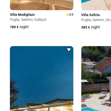
Villa Modigliani
Villa Safiria
4,5
Puglia, Salento, Gallipoli
Puglia, Salento, Ot
night
night
780
€
383
€