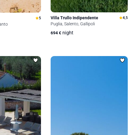
Villa Trullo Indipendente
4,5
5
Puglia, Salento, Gallipoli
ranto
night
694
€