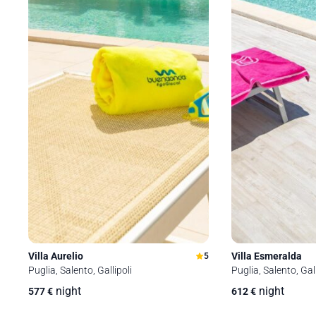
Villa Aurelio
Villa Esmeralda
5
Puglia, Salento, Gallipoli
Puglia, Salento, Gall
night
night
577
€
612
€