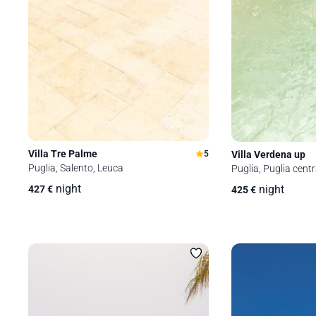
Villa Tre Palme
Villa Verdena up
5
Puglia, Salento, Leuca
Puglia, Puglia centr
night
night
427
€
425
€