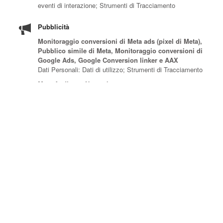
eventi di interazione; Strumenti di Tracciamento
Pubblicità
Monitoraggio conversioni di Meta ads (pixel di Meta),
Pubblico simile di Meta, Monitoraggio conversioni di
Google Ads, Google Conversion linker e AAX
Dati Personali: Dati di utilizzo; Strumenti di Tracciamento
Meta Audience Network
Dati Personali: Dati di utilizzo; identificatori univoci di
dispositivi per la pubblicità (Google Advertiser ID o
identificatore IDFA, per esempio); Strumenti di
Tracciamento
Conversioni avanzate di Google Ads
Dati Personali: address; cognome; contact details; email;
nome; numero di telefono; Strumenti di Tracciamento
Google Ads Customer Match
Dati Personali: identificatori univoci di dispositivi per la
pubblicità (Google Advertiser ID o identificatore IDFA, per
esempio); Strumenti di Tracciamento
Google Ads Audience Expansion e Google Ads
Optimized Targeting