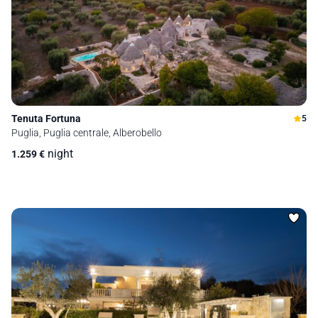
Tenuta Fortuna
5
Puglia, Puglia centrale, Alberobello
night
1.259
€