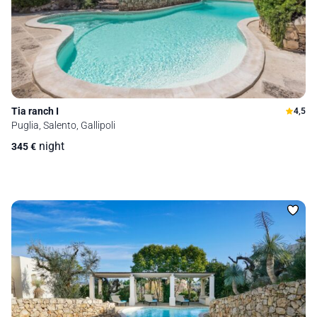
Tia ranch I
4,5
Puglia, Salento, Gallipoli
night
345
€