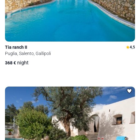
Tia ranch II
4,5
Puglia, Salento, Gallipoli
night
368
€