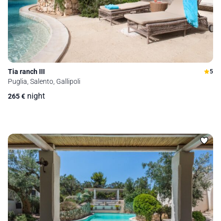
Tia ranch III
5
Puglia, Salento, Gallipoli
night
265
€