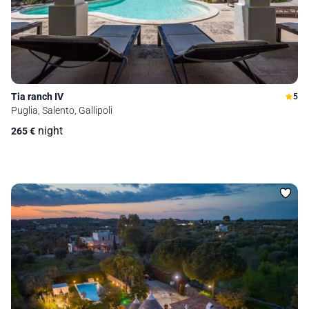
Tia ranch IV
5
Puglia, Salento, Gallipoli
night
265
€