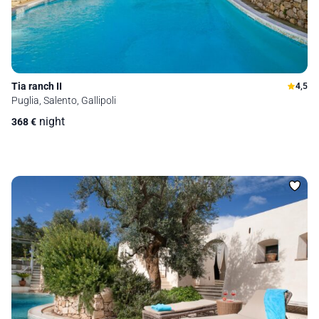
Tia ranch II
4,5
Puglia, Salento, Gallipoli
night
368
€