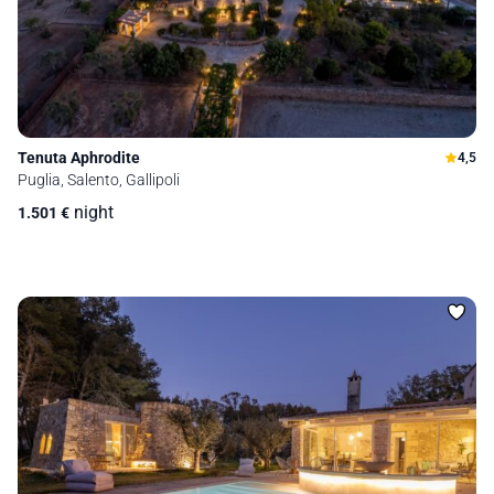
Tenuta Aphrodite
4,5
Puglia, Salento, Gallipoli
night
1.501
€