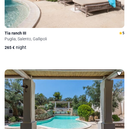
Tia ranch III
5
Puglia, Salento, Gallipoli
night
265
€