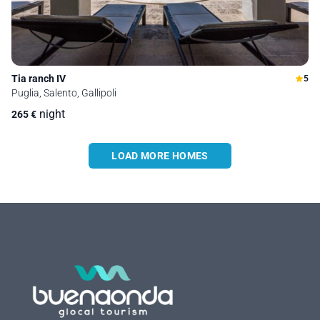
Tia ranch IV
5
Puglia, Salento, Gallipoli
night
265
€
LOAD MORE HOMES