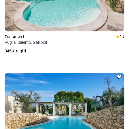
Tia ranch I
4,5
Puglia, Salento, Gallipoli
night
345
€