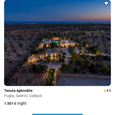
Tenuta Aphrodite
4,5
Puglia, Salento, Gallipoli
night
1.501
€