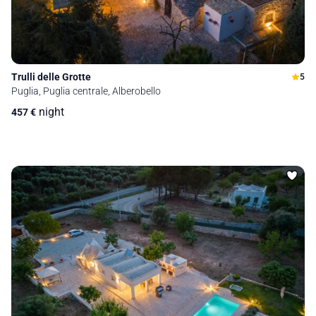
Trulli delle Grotte
5
Puglia, Puglia centrale, Alberobello
night
457
€