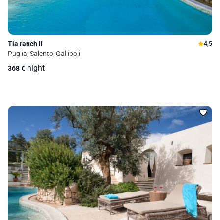
Tia ranch II
4,5
Puglia, Salento, Gallipoli
night
368
€