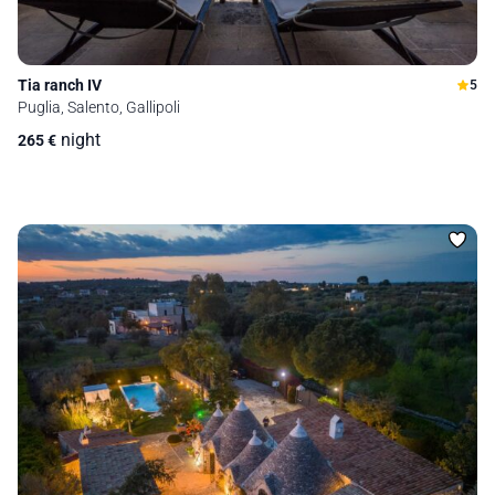
Tia ranch IV
5
Puglia, Salento, Gallipoli
night
265
€