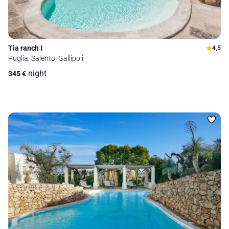
Tia ranch I
4,5
Puglia, Salento, Gallipoli
night
345
€