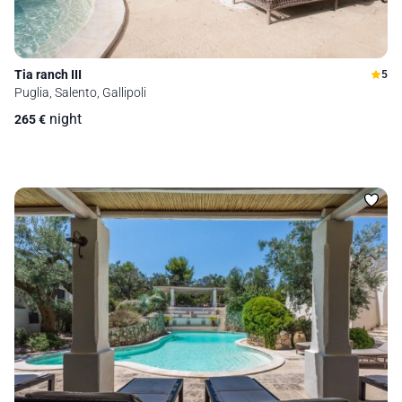
Tia ranch III
5
Puglia, Salento, Gallipoli
night
265
€