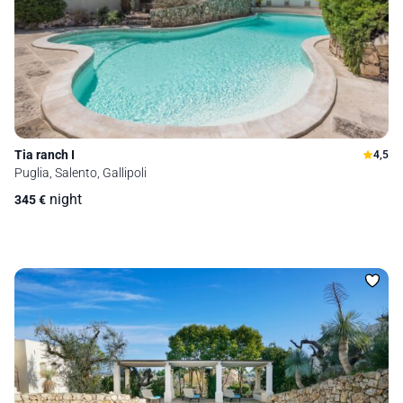
Tia ranch I
4,5
Puglia, Salento, Gallipoli
night
345
€