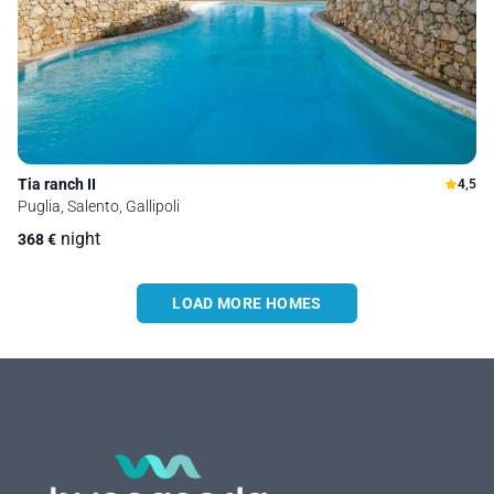
Tia ranch II
4,5
Puglia, Salento, Gallipoli
night
368
€
LOAD MORE HOMES