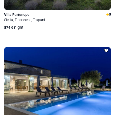
Villa Partenope
5
Sicilia, Trapanese, Trapani
night
874
€