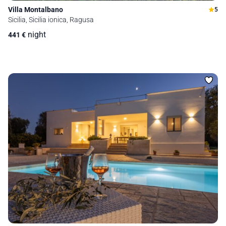
Villa Montalbano
5
Sicilia, Sicilia ionica, Ragusa
night
441
€