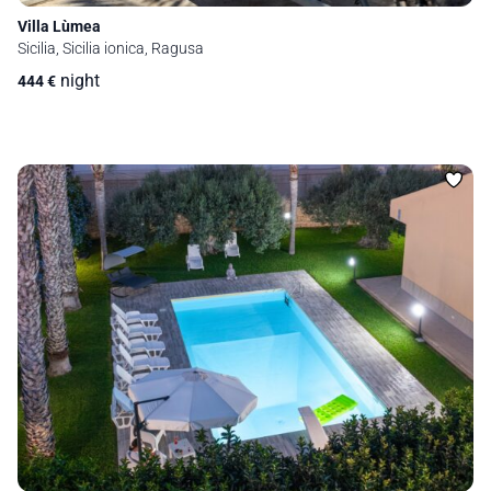
Villa Lùmea
Sicilia, Sicilia ionica, Ragusa
night
444
€