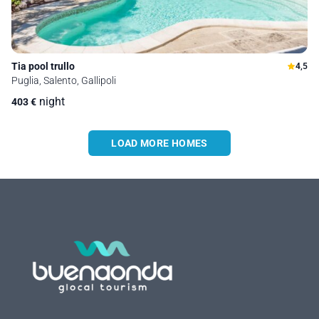
Tia pool trullo
4,5
Puglia, Salento, Gallipoli
night
403
€
LOAD MORE HOMES