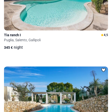
Tia ranch I
4,5
Puglia, Salento, Gallipoli
night
345
€