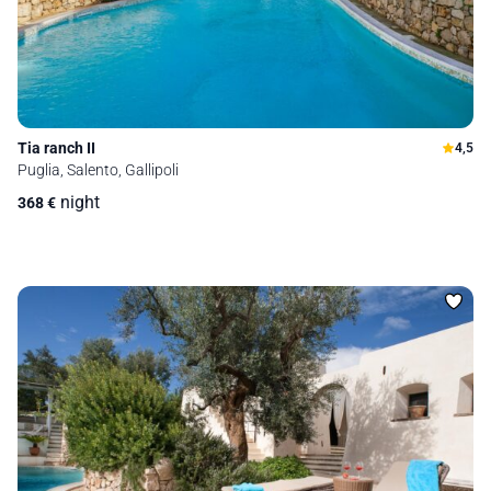
Tia ranch II
4,5
Puglia, Salento, Gallipoli
night
368
€