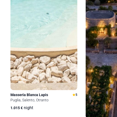
Masseria Blanca Lapis
5
Puglia, Salento, Otranto
night
1.015
€