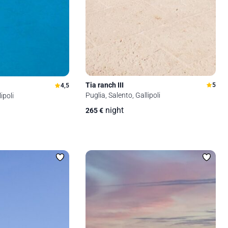
Tia ranch III
5
4,5
Puglia, Salento, Gallipoli
ipoli
night
265
€