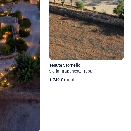
Tenuta Stornello
Sicilia, Trapanese, Trapani
night
1.749
€