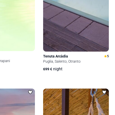
Tenuta Arcàdia
5
Trapani
Puglia, Salento, Otranto
night
699
€