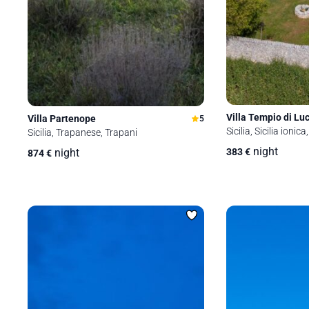
Villa Tempio di Lu
Villa Partenope
5
Sicilia, Sicilia ioni
Sicilia, Trapanese, Trapani
night
night
383
€
874
€