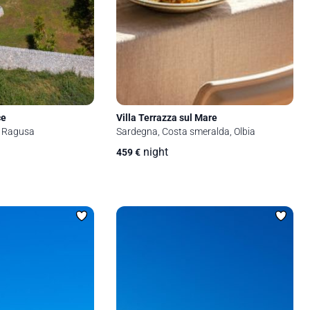
Villa Terrazza sul Mare
ce
Sardegna, Costa smeralda, Olbia
ca, Ragusa
night
459
€