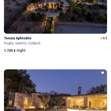
Tenuta Aphrodite
4,5
Puglia, Salento, Gallipoli
night
1.735
€