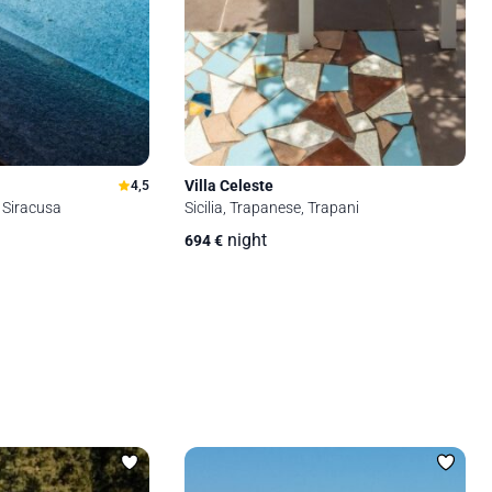
Villa Celeste
4,5
a, Siracusa
Sicilia, Trapanese, Trapani
night
694
€