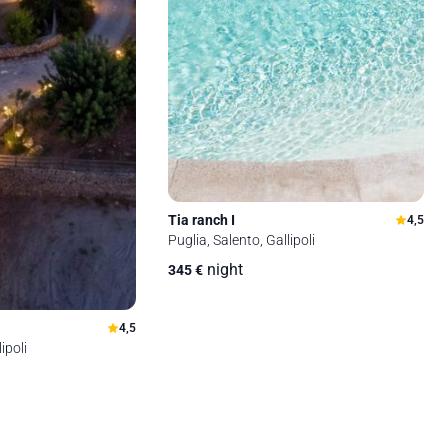
Tia ranch I
4,5
Puglia, Salento, Gallipoli
night
345
€
4,5
ipoli