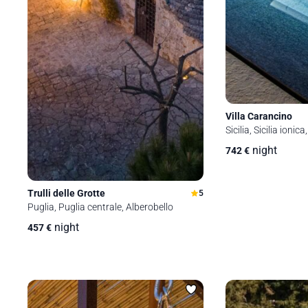
Villa Carancino
Sicilia, Sicilia ionic
night
742
€
Trulli delle Grotte
5
Puglia, Puglia centrale, Alberobello
night
457
€