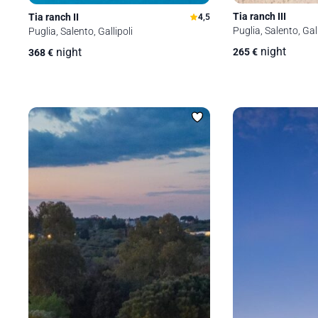
Tia ranch III
Tia ranch II
4,5
Puglia, Salento, Gall
Puglia, Salento, Gallipoli
night
night
265
€
368
€