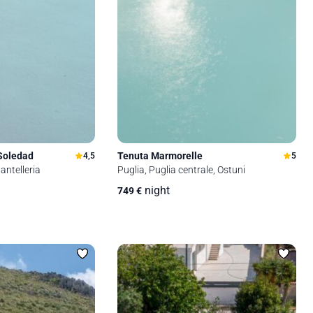
Soledad
Tenuta Marmorelle
4,5
5
Pantelleria
Puglia, Puglia centrale, Ostuni
night
749
€