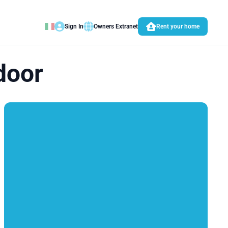
Sign In
Owners Extranet
Rent your home
door