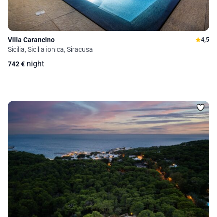
Villa Carancino
4,5
Sicilia, Sicilia ionica, Siracusa
night
742
€