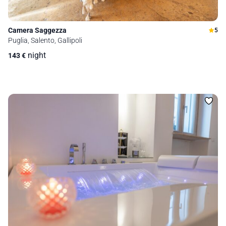
Camera Saggezza
5
Puglia, Salento, Gallipoli
night
143
€