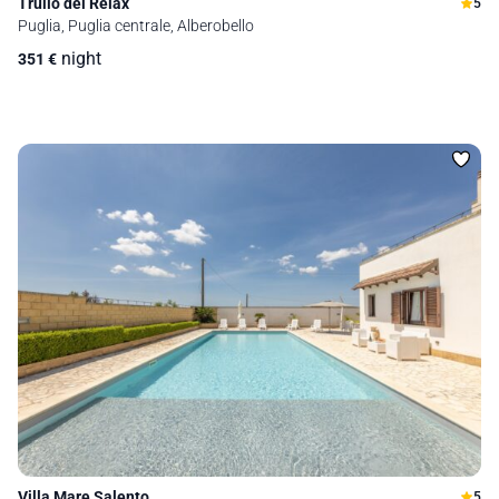
Trullo del Relax
5
Puglia, Puglia centrale, Alberobello
night
351
€
Villa Mare Salento
5