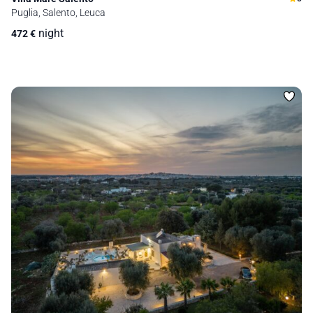
Puglia, Salento, Leuca
night
472
€