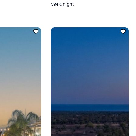
night
584
€