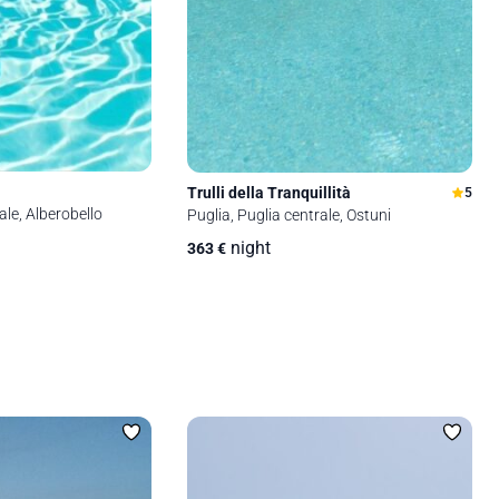
Trulli della Tranquillità
5
ale, Alberobello
Puglia, Puglia centrale, Ostuni
night
363
€