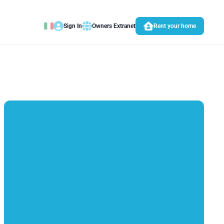
Sign In
Owners Extranet
Rent your home