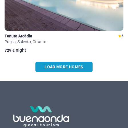
Tenuta Arcàdia
5
Puglia, Salento, Otranto
night
729
€
LOAD MORE HOMES