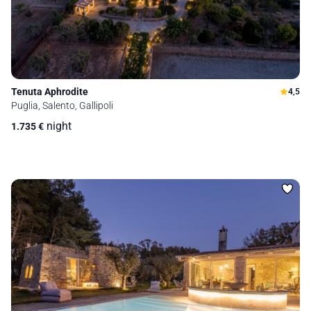
Tenuta Aphrodite
4,5
Puglia, Salento, Gallipoli
night
1.735
€