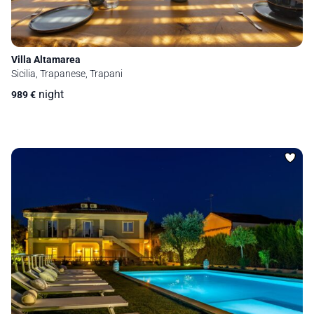
Villa Altamarea
Sicilia, Trapanese, Trapani
night
989
€