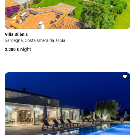
Villa Silènis
Sardegna, Costa smeralda, Olbia
night
2.280
€