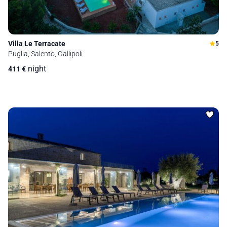
Villa Le Terracate
5
Puglia, Salento, Gallipoli
night
411
€