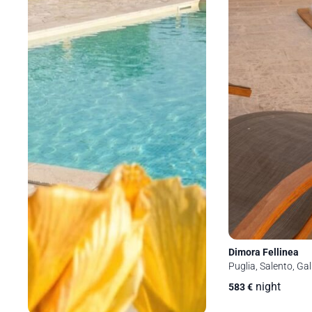
Dimora Fellinea
Puglia, Salento, Gall
night
583
€