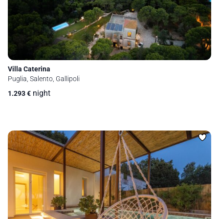
Villa Caterina
Puglia, Salento, Gallipoli
night
1.293
€