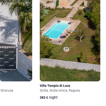
Villa Tempio di Luce
a, Siracusa
Sicilia, Sicilia ionica, Ragusa
night
383
€