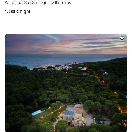
Sardegna, Sud Sardegna, Villasimius
night
1.538
€