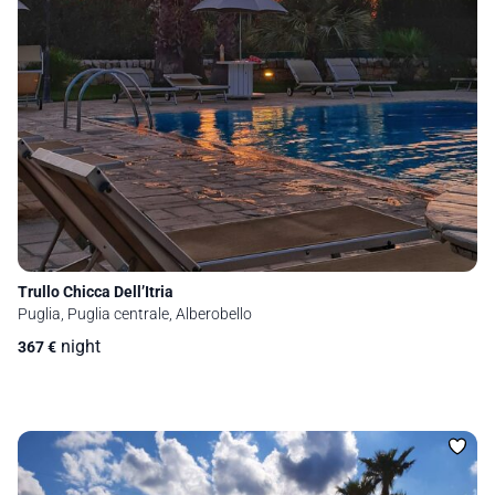
Trullo Chicca Dell’Itria
Puglia, Puglia centrale, Alberobello
night
367
€