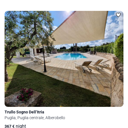
Trullo Sogno Dell’Itria
Puglia, Puglia centrale, Alberobello
night
367
€