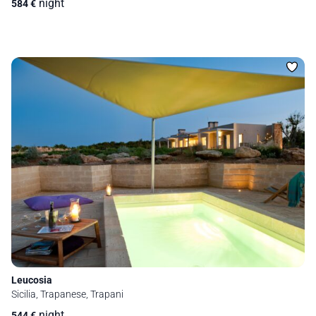
night
584
€
Leucosia
Sicilia, Trapanese, Trapani
night
544
€