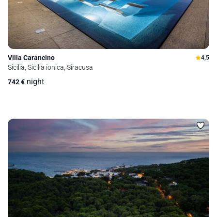
Villa Carancino
4,5
Sicilia, Sicilia ionica, Siracusa
night
742
€