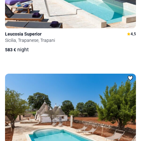
Leucosia Superior
4,5
Sicilia, Trapanese, Trapani
night
583
€